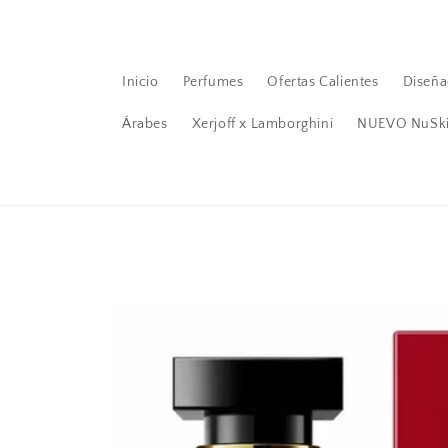
Ir
directamente
al contenido
Inicio
Perfumes
Ofertas Calientes
Diseña
Árabes
Xerjoff x Lamborghini
NUEVO NuSk
Ir
directamente
a la
información
del producto