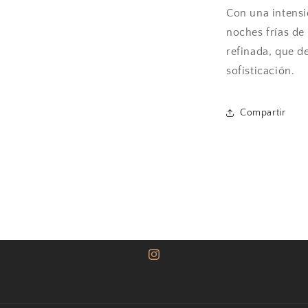
100
Con una intensi
ml
noches frías de
refinada, que d
sofisticación.
Compartir
Instagram