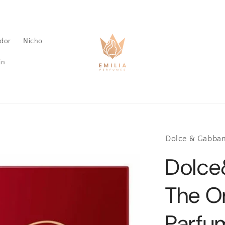
dor
Nicho
in
Dolce & Gabba
Dolc
The O
Parfu