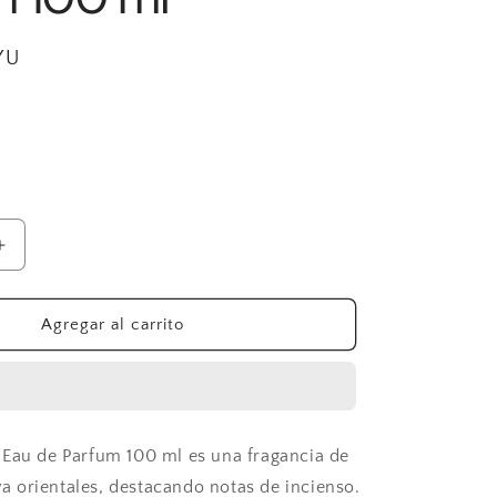
YU
Aumentar
cantidad
para
;Gabbana
Dolce&amp;Gabbana
Agregar al carrito
The
Only
One
2
Eau
Eau de Parfum 100 ml es una fragancia de
de
Parfum
iva orientales, destacando notas de incienso.