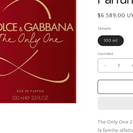
Precio
$6.589,00 U
habitual
Tamaño
100 ml
Cantidad
Reducir
cantidad
para
Dolce&amp
The
Only
One
2
Eau
The Only One 2 
de
Parfum
la familia olfat