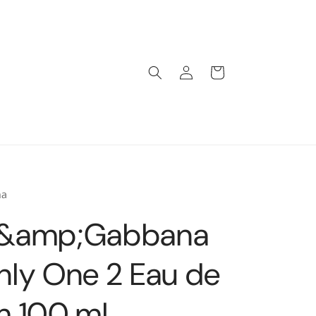
Iniciar
Carrito
sesión
na
e&amp;Gabbana
nly One 2 Eau de
m 100 ml