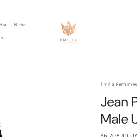
dor
Nicho
in
Emilia Perfume
Jean P
Male U
Precio
$6.208,40 U