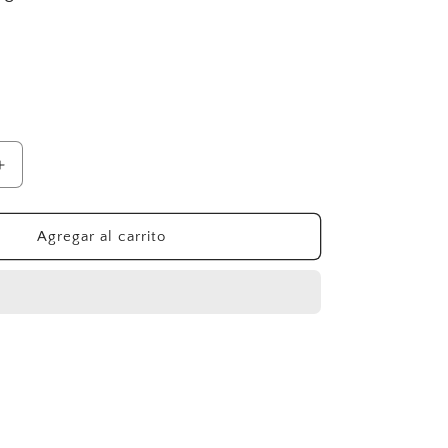
Aumentar
cantidad
para
Jean
Agregar al carrito
Paul
Gaultier
Le
Male
Ultra
Edt
75
ml