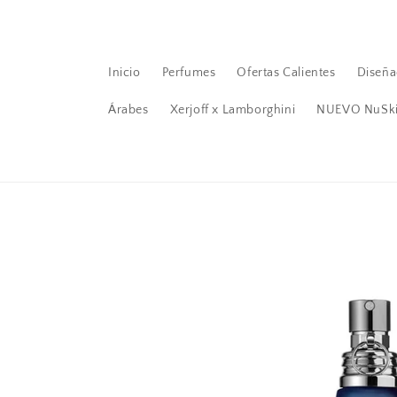
Ir
directamente
al contenido
Inicio
Perfumes
Ofertas Calientes
Diseña
Árabes
Xerjoff x Lamborghini
NUEVO NuSk
Ir
directamente
a la
información
del producto