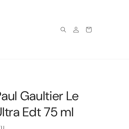
Iniciar
Carrito
sesión
s
aul Gaultier Le
ltra Edt 75 ml
YU