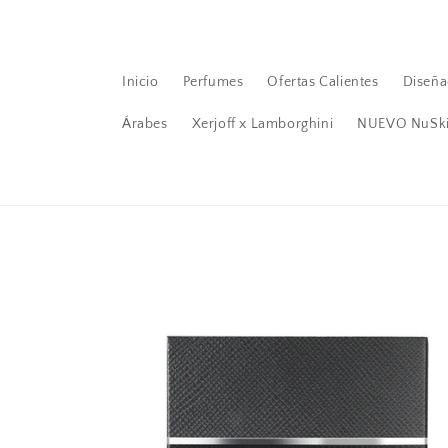
Ir
directamente
al contenido
Inicio
Perfumes
Ofertas Calientes
Diseña
Árabes
Xerjoff x Lamborghini
NUEVO NuSk
Ir
directamente
a la
información
del producto