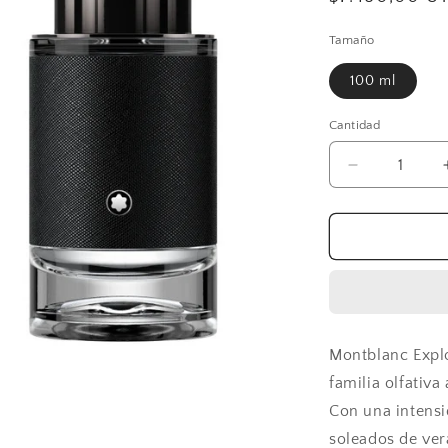
habitual
Tamaño
100 ml
Cantidad
Reducir
cantidad
para
Montblanc
Explorer
Edp
100
ml
Montblanc Explo
familia olfativ
Con una intensi
soleados de ver