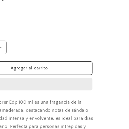
Aumentar
cantidad
para
Montblanc
Agregar al carrito
Explorer
Edp
100
ml
rer Edp 100 ml es una fragancia de la
a amaderada, destacando notas de sándalo.
dad intensa y envolvente, es ideal para días
ano. Perfecta para personas intrépidas y