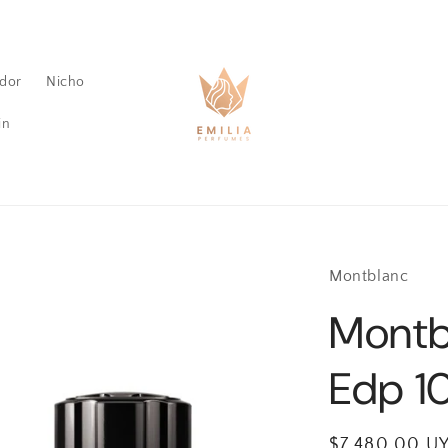
dor
Nicho
in
Montblanc
Montb
Edp 1
Precio
$7.480,00 U