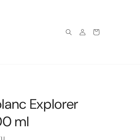
Iniciar
Carrito
sesión
lanc Explorer
00 ml
YU