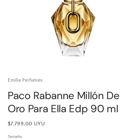
Abrir
elemento
multimedia
1
Emilia Perfumes
en
una
Paco Rabanne Millón De
ventana
modal
Oro Para Ella Edp 90 ml
Precio
$7.799,00 UYU
habitual
Tamaño