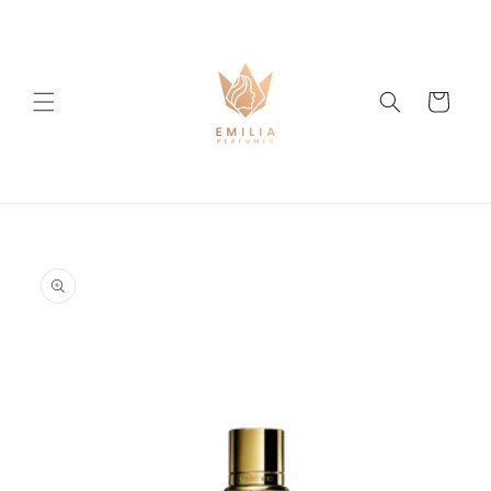
Ir
directamente
al contenido
Carrito
Ir
directamente
a la
información
del producto